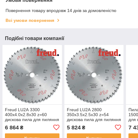
Умови повернення
Повернення товару впродовж 14 днів за домовленістю
Всі умови повернення
Подібні товари компанії
Freud LU2А 3300
Freud LU2А 2800
Пила
400х4.0х2.8х30 z=60
350х3.5х2.5х30 z=54
1500
дискова пила для пиляння
дискова пила для пиляння
для 
масиву деревини
масиву деревини
різ"
6 864
5 824
7 4
₴
₴