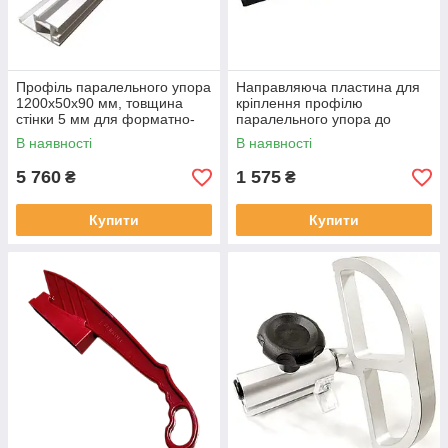
Профіль паралельного упора
Направляюча пластина для
1200х50х90 мм, товщина
кріплення профілю
стінки 5 мм для форматно-
паралельного упора до
розкрійного верстата,
супорта форматно-
В наявності
В наявності
анодований
розкрійного верстата
5 760
1 575
₴
₴
Купити
Купити