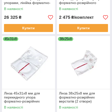
упорами, лінійка форматно-
форматно-розкрійного
розкрійного верстата
верстата (фіксатор +
В наявності
В наявності
налаштування діагоналі)
26 325
2 475
₴
₴/комплект
Купити
Купити
45х31х8
38х25х8
Лінза 45х31х8 мм для
Лінза 38х25х8 мм для
перекидного упора
форматно-розкрійних
форматно-розкрійних
верстатів (2 отвори)
верстатів (велика, 2 отвори)
маленька
В наявності
В наявності