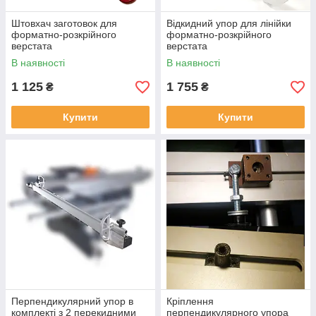
Штовхач заготовок для
Відкидний упор для лінійки
форматно-розкрійного
форматно-розкрійного
верстата
верстата
В наявності
В наявності
1 125
1 755
₴
₴
Купити
Купити
Перпендикулярний упор в
Кріплення
комплекті з 2 перекидними
перпендикулярного упора