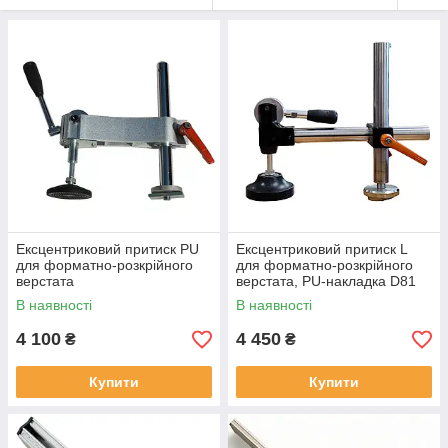
Ексцентриковий притиск PU
Ексцентриковий притиск L
для форматно-розкрійного
для форматно-розкрійного
верстата
верстата, PU-накладка D81
мм
В наявності
В наявності
4 100
4 450
₴
₴
Купити
Купити