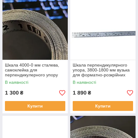
Шкала 4000-0 мм сталева,
Шкала перпендикулярного
самоклейка для
упора, 3800-1800 мм вузька
перпендикулерного упору
для форматно-розкрійних
форматно-розкрійного
верстатів
В наявності
В наявності
верстата
1 300
1 890
₴
₴
Купити
Купити