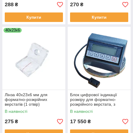
288
270
₴
₴
Купити
Купити
40х23х6
Лінза 40х23х6 мм для
Блок цифрової індикації
форматно-розкрійних
розміру для форматно-
верстатів (1 отвір)
розкрійного верстата, з
збільшувальне скло
магнітною стрічкою (2 м)
В наявності
В наявності
275
17 550
₴
₴