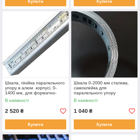
Купити
Купити
Шкала, лінійка паралельного
Шкала 0-2000 мм сталева,
упору в алюм. корпусі, 0-
самоклейка для
1400 мм, для форматно-
паралельного упору
розкрійних верстатів
форматно-розкрійного
В наявності
В наявності
верстата
2 520
1 040
₴
₴
Купити
Купити