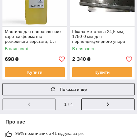
Мастило для направляючих
Шкала металева 24,5 мм,
каретки форматно-
1750-0 мм для
розкрійного верстата, 1 л
перпендикулярного упора
форматно-раскроечного
В наявності
В наявності
верстата
698
2 340
₴
₴
Купити
Купити
Показати ще
1
/ 4
Про нас
95% позитивних з 41 відгука за рік