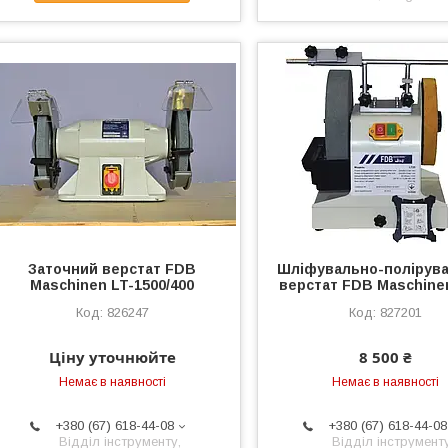
Заточний верстат FDB
Шліфувально-полірув
Maschinen LT-1500/400
верстат FDB Maschine
826247
827201
Ціну уточнюйте
8 500 ₴
Немає в наявності
Немає в наявності
+380 (67) 618-44-08
+380 (67) 618-44-08
Відділ інструменту,
Відділ інструменту