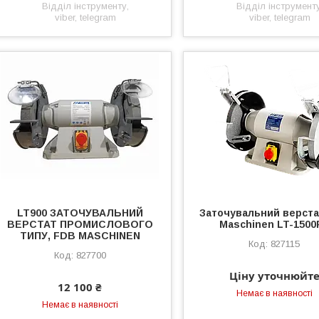
Відділ інструменту,
Відділ інструменту
viber, telegram
viber, telegram
LT900 ЗАТОЧУВАЛЬНИЙ
Заточувальний верст
ВЕРСТАТ ПРОМИСЛОВОГО
Maschinen LT-1500
ТИПУ, FDB MASCHINEN
827115
827700
Ціну уточнюйт
12 100 ₴
Немає в наявності
Немає в наявності