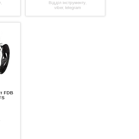
,
Відділ інструменту,
viber, telegram
ат FDB
FS
е