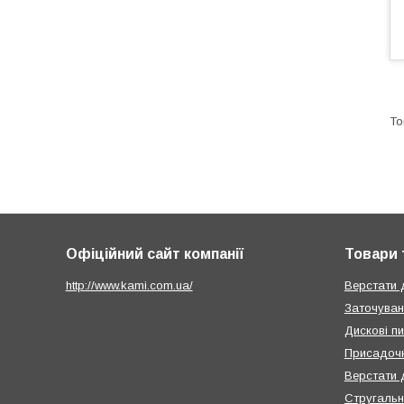
Офіційний сайт компанії
Товари 
http://www.kami.com.ua/
Верстати 
Заточуван
Дискові п
Присадочн
Верстати 
Стругальн