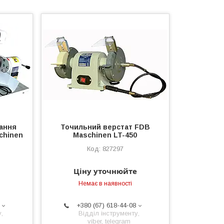
ання
Точильний верстат FDB
chinen
Maschinen LT-450
827297
Ціну уточнюйте
Немає в наявності
+380 (67) 618-44-08
,
Відділ інструменту,
viber, telegram