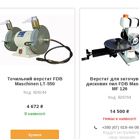
Точильний верстат FDB
Верстат для заточув
Maschinen LT-550
дискових пил FDB Mas
MF 126
826244
826764
4 672 ₴
14 500 ₴
В наявності
Немає в наявності
+380 (67) 618-44-08
Відділ інструменту
Купити
viber, telegram