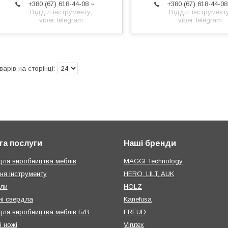
+380 (67) 618-44-08
+380 (67) 618-44-08
Відділ інструменту,
Відділ інструменту
viber, telegram
viber, telegram
та послуги
Наші бренди
для виробництва меблів
MAGGI Technology
ня інструменту
HERO, LILT, AUK
или
HOLZ
і свердла
Kanefusa
для виробництва меблів Б/В
FREUD
і ножі
Virutex