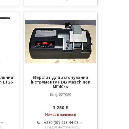
альний
Верстат для заточування
n LT25
інструменту FDB Maschinen
MF40ks
827086
3 250 ₴
Немає в наявності
+380 (67) 618-44-08
,
Відділ інструменту,