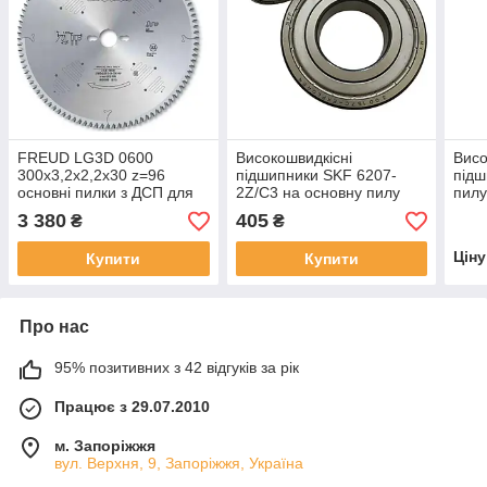
FREUD LG3D 0600
Високошвидкісні
Висо
300х3,2х2,2х30 z=96
підшипники SKF 6207-
підш
основні пилки з ДСП для
2Z/C3 на основну пилу
пил
форматно-раскроечних
форматно-розкрійного
розч
3 380
405
₴
₴
верстатів
верстата MJ-90
S31
Цін
Купити
Купити
Про нас
95% позитивних з 42 відгуків за рік
Працює з 29.07.2010
м. Запоріжжя
вул. Верхня, 9, Запоріжжя, Україна