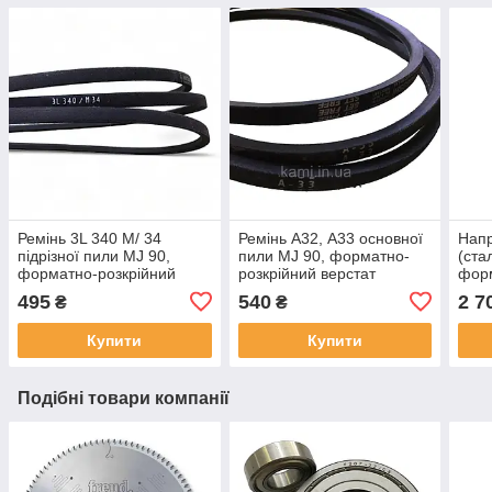
Ремінь 3L 340 M/ 34
Ремінь А32, А33 основної
Нап
підрізної пили MJ 90,
пили MJ 90, форматно-
(ста
форматно-розкрійний
розкрійний верстат
форм
верстат
верс
495
540
2 7
₴
₴
Купити
Купити
Подібні товари компанії