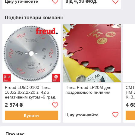
4,50
від
₴/од.
Ціну уточнюйте
ножами
з ЧПК
Подібні товари компанії
Freud LU5D 0100 Пила
Пила Freud LP20M для
СМТ
160х2,8х2,2х20 z=42 з
поздовжнього пиляння
HM 
негативним кутом -6 град.
K=3,
для пиляння профілів з
пода
2 574
4 6
₴
алюмінію і ПВХ
пил
Ціну уточнюйте
Купити
Про нас