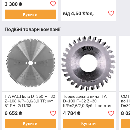
CON-ALT5°
напайками на обладнанні
3 380
₴
з ЧПК
4,50
від
₴/од.
Купити
Подібні товари компанії
ITA PA1.Пила D=350 F= 32
Торцювальна пила ITA
CMT
Z=108 K/P=3,6/3,0 TP, кут
D=100 F=32 Z=30
по H
5° PH: 2/11/63
K/P=2,6/2,0 Зуб: L негатив
D=3
алюміній/PCV
-10° Brandt
K/P=
6 652
4 784
8 0
₴
₴
Купити
Купити