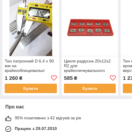
Тен патронний D 6,4 х 90
Цикля радіусна 20х12x2
Тен 
мм на
R2 для
кро
крайкооблицювальні
крайколичкувального
верс
верстати MFBJ
верстата (SCM, HOMAG
1 260
585
1 2
₴
₴
Brandt, Biesse)
Купити
Купити
Про нас
95% позитивних з 42 відгуків за рік
Працює з 29.07.2010