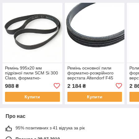
Ремінь 995х20 мм
Ремінь основної пили
Роли
підрізної пили SCM Si 300
форматно-розкрійного
форм
Class, форматно-
верстата Altendorf F45
верс
розкрійний верстат
988
2 184
2 8
₴
₴
Купити
Купити
Про нас
95% позитивних з 41 відгука за рік
Працює з 29.07.2010