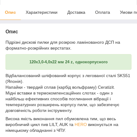
Опис
Характеристики
Доставка
Оплата
Умови п
Опис
Підрізні дискові пилки для розкрою ламінованого ДСП на
форматно-розкрійних верстатах.
120х3,0-4,0х22 мм 24 z, однокорпусного
Відбалансований шліфований корпус з легованої сталі SKS51
(Японія).
Напайки - твердий сплав (карбід вольфраму) Ceratizit.
Мідні вставки в термокомпенсаційних слотах - один з
найбільш ефективних способів поглинання вібрації і
температурних розширень корпусу пили, що забезпечує
довговічність роботи інструменту.
Висока якість виконання пил обумовлена тим, що весь
виробничий цикл пив LILT, AUK та
HERO
виконується на
німецькому обладнанні з ЧПУ.