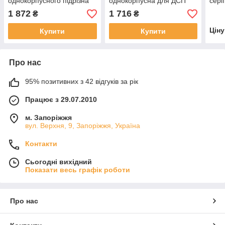
однокорпусного підрізна
однокорпусна для ДСП
сері
пила по ДСП (Італія)
200 
1 872
1 716
₴
₴
Цін
Купити
Купити
Про нас
95% позитивних з 42 відгуків за рік
Працює з 29.07.2010
м. Запоріжжя
вул. Верхня, 9, Запоріжжя, Україна
Контакти
Сьогодні вихідний
Показати весь графік роботи
Про нас