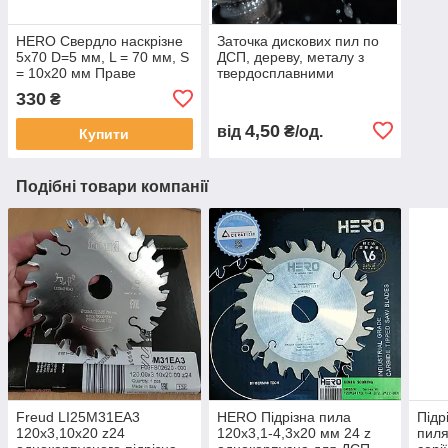
HERO Свердло наскрізне
Заточка дискових пил по
5х70 D=5 мм, L = 70 мм, S
ДСП, дереву, металу з
= 10x20 мм Праве
твердосплавними
напайками на обладнанні
330
₴
з ЧПК
4,50
від
₴/од.
Купити
Подібні товари компанії
Freud LI25M31EA3
HERO Підрізна пила
Підр
120х3,10х20 z24
120х3,1-4,3х20 мм 24 z
пиля