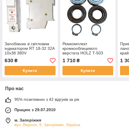
Запобіжник зі світловим
Ремкомплект
Прив
індикатором RT 18-32 32A
кромкооблицевого
лан
10x38 380V
верстата HOLZ T-503
край
кромкооблицювального
верс
630
1 710
1 3
₴
₴
верстата HOLZ T-503
Купити
Купити
Про нас
95% позитивних з 42 відгуків за рік
Працює з 29.07.2010
м. Запоріжжя
вул. Верхня, 9, Запоріжжя, Україна