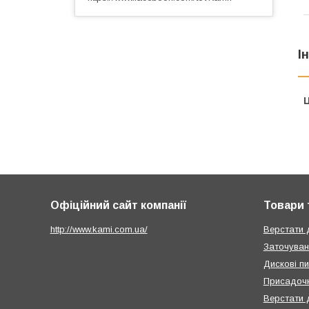
І
Ц
Офіційний сайт компанії
Товари 
http://www.kami.com.ua/
Верстати 
Заточуван
Дискові п
Присадочн
Верстати 