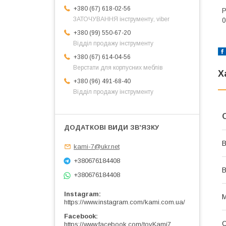
+380 (67) 618-02-56
Р
ЗАТОЧУВАННЯ інструменту, viber
0
+380 (99) 550-67-20
Відділ продажу інструменту
+380 (67) 614-04-56
Верстати для корпусних меблів
Х
+380 (96) 491-68-40
Відділ продажу інструменту
В
kami-7@ukr.net
+380676184408
В
+380676184408
Instagram
М
https://www.instagram.com/kami.com.ua/
Facebook
https://www.facebook.com/tovKami7