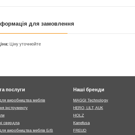
нформація для замовлення
іна:
Ціну уточнюйте
та послуги
Наші бренди
для виробництва меблів
MAGGI Technology
ня інструменту
HERO, LILT, AUK
или
HOLZ
і свердла
Kanefusa
для виробництва меблів Б/В
FREUD