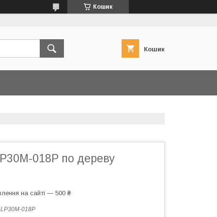
Кошик
Кошик
LP30M-018P по дереву
лення на сайті — 500 ₴
:
LP30M-018P