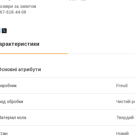
озміри за запитом
67-618-44-08
арактеристики
Основні атрибути
иробник
Freud
ид обробки
Чистий р
атеріал кола
Твердий 
Стан
Новий