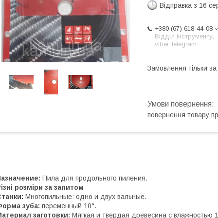
Відправка з 16 се
+380 (67) 618-44-08
Відділ інструменту,
viber, telegram
Замовлення тільки з
повернення товару п
Назначение:
Пила для продольного пиления.
ізні розміри за запитом
танки:
Многопильные: одно и двух вальные.
Форма зуба:
переменный 10°.
атериал заготовки:
Мягкая и твердая древесина с влажностью 