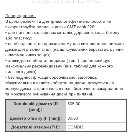
Попередження!
В цілях безпеки та для тривалої ефективної роботи не
використовуйте пиляльні диски СМТ серії 226:
• для пиляння кольорових металів, деревини, скла, бетону
або пластику;
• на обладнанні, не призначеному для використання пильних
дисків для різання сталі (на шліфувальних верстатах, ручних
шлифмашинках тощо);
• зі швидкістю обертання диска ( rpm ), що перевищує
максимальну рекомендовану (див. таблиці для кожного
пильного диска);
• без надійної фіксації оброблюваної заготовки.
Максимальна швидкість обертання диска, вказується на
корпусі диска, є граничною в плані безпечного використання
та можливого руйнування диска при пилянні.
Зовнішній діаметр (D
305.00
[mm]):
Діаметр отвору (F [mm]):
30.00
Додаткові отвори (PH):
COMBI3