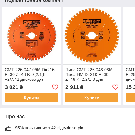
Подібні товари компанії
CMT 226.047.09M D=216
Пила CMT 226.048.08M
CMT 
F=30 Z=48 K=2,2/1,8
Пила HM D=210 F=30
F=25
+2/7/42 дискова для
Z=48 K=2,2/1,8 для
диск
пиляння сталі "сухий різ"
пиляння сталі "сухий різ"
"сух
3 021
2 911
15 
₴
₴
Купити
Купити
Про нас
95% позитивних з 42 відгуків за рік