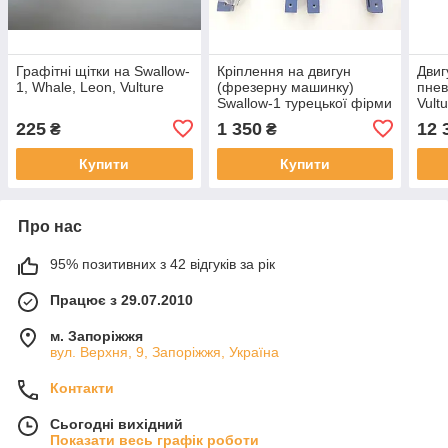
Графітні щітки на Swallow-
Кріплення на двигун
Двиг
1, Whale, Leon, Vulture
(фрезерну машинку)
пнев
Swallow-1 турецької фірми
Vult
As Makina
225
1 350
12 
₴
₴
Купити
Купити
Про нас
95% позитивних з 42 відгуків за рік
Працює з 29.07.2010
м. Запоріжжя
вул. Верхня, 9, Запоріжжя, Україна
Контакти
Сьогодні вихідний
Показати весь графік роботи