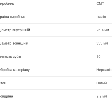
иробник
СМТ
раїна виробник
Італія
іаметр внутрішній
25.4 мм
іаметр зовнішній
355 мм
ількість зубів
90
бробка матеріалу
Нержавію
Стан
Новий
Товщина
2.2 мм