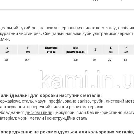
деальний сухий рез на всіх універсальних пилах по металу, особли
куратний чистий рез. Спеціальні напайки зуби ультрамикрозернист
илки.
или ідеальні для обробки наступних металів:
ержавіюча сталь, чавун, профільоване залізо, труби, листовий мет
астосування: поперечний пиляння різних матеріалів.
Обладнання:
дискові і пили
циркулярні пили без використання маст
атеріал: чорні метали і конструкційна сталь.
Попередження: не рекомендується для кольорових металів, 