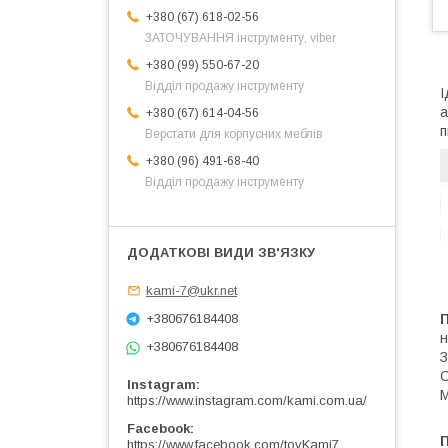
+380 (67) 618-02-56
ЗАТОЧУВАННЯ інструменту, viber
+380 (99) 550-67-20
Відділ продажу інструменту
І
а
+380 (67) 614-04-56
п
Верстати для корпусних меблів
+380 (96) 491-68-40
Відділ продажу інструменту
kami-7@ukr.net
П
+380676184408
н
+380676184408
З
Instagram
М
https://www.instagram.com/kami.com.ua/
Facebook
https://www.facebook.com/tovKami7