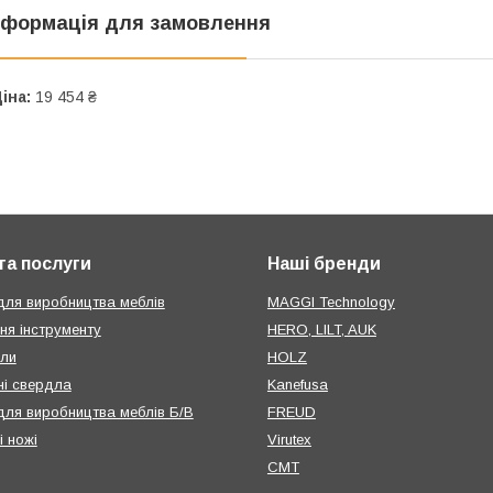
нформація для замовлення
іна:
19 454 ₴
та послуги
Наші бренди
для виробництва меблів
MAGGI Technology
ня інструменту
HERO, LILT, AUK
или
HOLZ
і свердла
Kanefusa
для виробництва меблів Б/В
FREUD
і ножі
Virutex
CMT