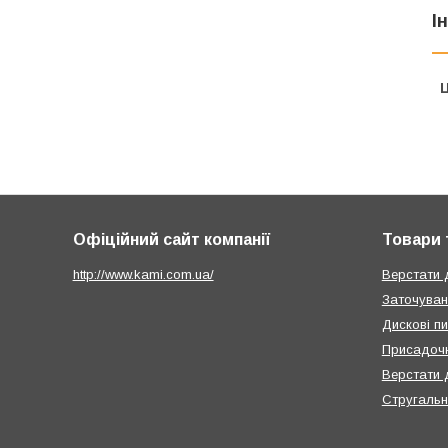
І
Ц
Офіційний сайт компанії
Товари 
http://www.kami.com.ua/
Верстати 
Заточуван
Дискові п
Присадочн
Верстати 
Стругальн