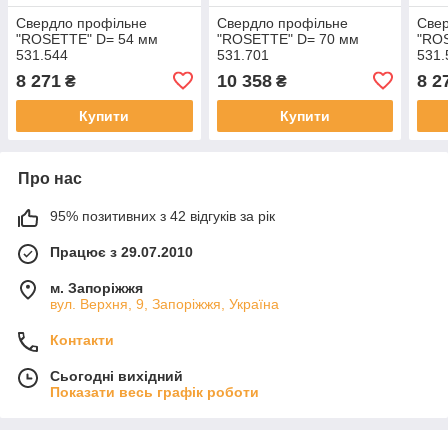
Свердло профільне
Свердло профільне
Све
"ROSETTE" D= 54 мм
"ROSETTE" D= 70 мм
"RO
531.544
531.701
531.
8 271
10 358
8 2
₴
₴
Купити
Купити
Про нас
95% позитивних з 42 відгуків за рік
Працює з 29.07.2010
м. Запоріжжя
вул. Верхня, 9, Запоріжжя, Україна
Контакти
Сьогодні вихідний
Показати весь графік роботи