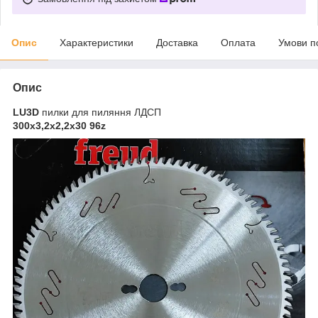
Опис
Характеристики
Доставка
Оплата
Умови п
Опис
LU3D
пилки для пиляння ЛДСП
300х3,2х2,2х30 96z