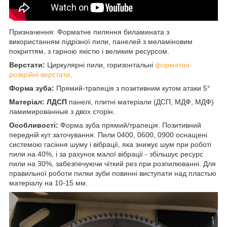
Призначення: Форматне пиляння биламината з
використанням підрізної пили, панелей з меламіновим
покриттям, з гарною якістю і великим ресурсом.
Верстати:
Циркулярні пили, горизонтальні
форматно-
розкрійні верстати
.
Форма зуба:
Прямий-трапеція з позитивним кутом атаки 5°
Матеріал: ЛДСП
панелі, плитні матеріали (ДСП, МДФ, МДФ)
ламимированные з двох сторін.
Особливості:
Форма зуба прямий/трапеція. Позитивний
передній кут заточування. Пили 0400, 0600, 0900 оснащені
системою гасіння шуму і вібрації, яка знижує шум при роботі
пили на 40%, і за рахунок малої вібрації - збільшує ресурс
пили на 30%, забезпечуючи чіткий рез при розпилюванні. Для
правильної роботи пилки зуби повинні виступати над пластью
матеріалу на 10-15 мм.