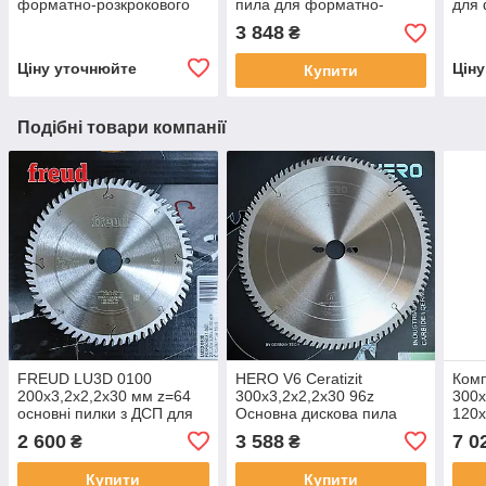
форматно-розкрокового
пила для форматно-
для 
верстата
розкрійних верстатів
верс
3 848
₴
Ціну уточнюйте
Цін
Купити
Подібні товари компанії
FREUD LU3D 0100
HERO V6 Ceratizit
Ком
200х3,2х2,2х30 мм z=64
300х3,2х2,2х30 96z
300х
основні пилки з ДСП для
Основна дискова пила
120х
форматно-розкрійних
для ДСП
форм
2 600
3 588
7 0
₴
₴
верстатів
верс
Купити
Купити