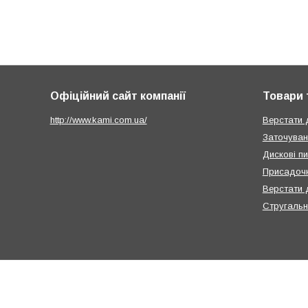
Офіційний сайт компанії
Товари 
http://www.kami.com.ua/
Верстати 
Заточуван
Дискові п
Присадочн
Верстати 
Стругальн