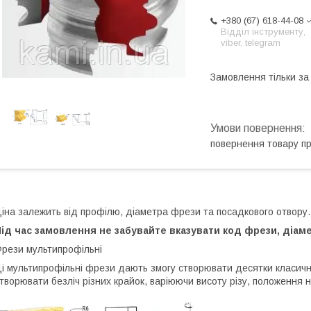
+380 (67) 618-44-08
Відділ інструменту,
viber, telegram
Замовлення тільки з
повернення товару п
іна залежить від профілю, діаметра фрези та посадкового отвору.
ід час замовлення не забувайте вказувати код фрези, діам
рези мультипрофільні
і мультипрофільні фрези дають змогу створювати десятки класичн
творювати безліч різних крайок, варіюючи висоту різу, положення н