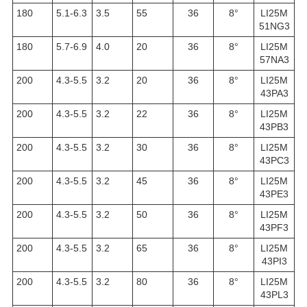
180
5.1-6.3
3.5
55
36
8
°
LI25M
51NG3
180
5.7-6.9
4.0
20
36
8
°
LI25M
57NA3
200
4.3-5.5
3.2
20
36
8
°
LI25M
43PA3
200
4.3-5.5
3.2
22
36
8°
LI25M
43PB3
200
4.3-5.5
3.2
30
36
8°
LI25M
43PC3
200
4.3-5.5
3.2
45
36
8°
LI25M
43PE3
200
4.3-5.5
3.2
50
36
8°
LI25M
43PF3
200
4.3-5.5
3.2
65
36
8°
LI25M
43PI3
200
4.3-5.5
3.2
80
36
8°
LI25M
43PL3