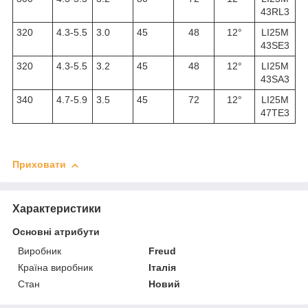
43RL3
320
4.3-5.5
3.0
45
48
12°
LI25M
43SE3
320
4.3-5.5
3.2
45
48
12°
LI25M
43SA3
340
4.7-5.9
3.5
45
72
12°
LI25M
47TE3
Приховати
Характеристики
Основні атрибути
Виробник
Freud
Країна виробник
Італія
Стан
Новий