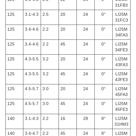
31FB3
125
3.1-4.3
2.5
20
24
0°
LI25M
31FC3
125
3.4-4.6
2.2
20
24
0°
LI25M
34FA3
125
3.4-4.6
2.2
45
24
0°
LI25M
34FE3
125
4.3-5.5
3.2
20
24
0°
LI25M
43FA3
125
4.3-5.5
3.2
45
24
0°
LI25M
43FE3
125
4.5-5.7
3.0
20
24
0°
LI25M
45FA3
125
4.5-5.7
3.0
45
24
0°
LI25M
45FE3
140
3.1-4.3
2.2
16
28
8°
LI25M
31HM3
140
3.4-4.7
2.2
45
24
8°
LI25M