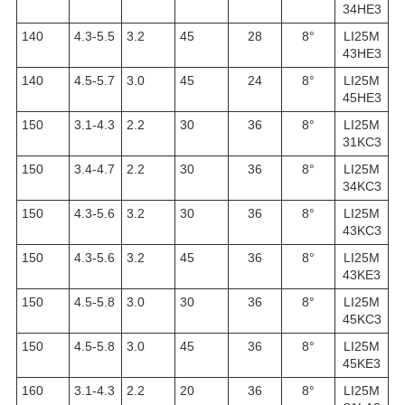
34HE3
140
4.3-5.5
3.2
45
28
8°
LI25M
43HE3
140
4.5-5.7
3.0
45
24
8°
LI25M
45HE3
150
3.1-4.3
2.2
30
36
8°
LI25M
31KC3
150
3.4-4.7
2.2
30
36
8°
LI25M
34KC3
150
4.3-5.6
3.2
30
36
8°
LI25M
43KC3
150
4.3-5.6
3.2
45
36
8°
LI25M
43KE3
150
4.5-5.8
3.0
30
36
8°
LI25M
45KC3
150
4.5-5.8
3.0
45
36
8°
LI25M
45KE3
160
3.1-4.3
2.2
20
36
8°
LI25M