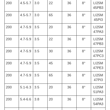
200
4.5-5.7
3.0
22
36
8°
LI25M
45PB3
200
4.5-5.7
3.0
65
36
8°
LI25M
45PI3
200
4.7-5.9
3.5
20
36
8°
LI25M
47PA3
200
4.7-5.9
3.5
22
36
8°
LI25M
47PB3
200
4.7-5.9
3.5
30
36
8°
LI25M
47PC3
200
4.7-5.9
3.5
45
36
8°
LI25M
47PE3
200
4.7-5.9
3.5
65
36
8°
LI25M
47PI3
200
5.1-6.3
3.5
20
36
8°
LI25M
51PA3
200
5.4-6.6
3.8
20
36
8°
LI25M
54PA3