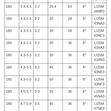
180
3.4-4.6
2.2
25.4
63
8
°
LI25M
34NR3
180
4.3-5.5
3.2
20
28
8
°
LI25M
43NA3
180
4.3-5.5
3.2
30
28
8
°
LI25M
43NC3
180
4.3-5.5
3.2
20
36
8
°
LI25M
43XA3
180
4.3-5.5
3.2
30
36
8
°
LI25M
43XN3
180
4.3-5.5
3.2
45
36
8
°
LI25M
43NE3
180
4.3-5.5
3.2
50
36
8
°
LI25M
43NF3
180
4.5-5.7
3.0
20
36
8°
LI25M
45NA3
180
4.7-5.9
3.5
45
36
8
°
LI25M
47NE3