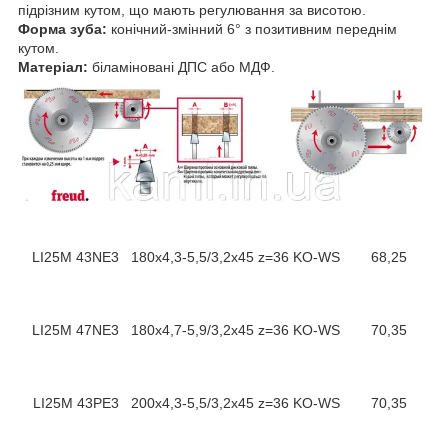
підрізним кутом, що мають регулювання за висотою.
Форма зуба:
конічний-змінний 6° з позитивним переднім
кутом.
Матеріал:
біламіновані ДПС або МДФ.
LI25M 43NE3
180
х4,3-5,5/3,2х45 z=36 KO-WS
68,25
LI25M 47NE3
180
х4,7-5,9/3,2х45 z=36 KO-WS
70,35
LI25M 43PE3
200
х4,3-5,5/3,2х45 z=36 KO-WS
70,35