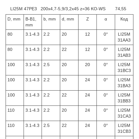
LI25M 47PE3
200
х4,7-5,9/3,2х45 z=36 KO-WS
74,55
D, mm
B-B1,
b, mm
d, mm
Z
α
Код
mm
80
3.1-4.3
2.2
20
12
0°
LI25M
31AA3
80
3.1-4.3
2.2
22
12
0°
LI25M
31AB3
100
3.1-4.3
2.5
20
20
0°
LI25M
31BC3
100
3.1-4.3
2.2
20
24
0°
LI25M
31BA3
100
3.1-4.3
2.2
22
24
0°
LI25M
31BB3
110
3.1-4.3
2.2
20
24
0°
LI25M
31CA3
110
3.1-4.3
2.5
22
24
0°
LI25M
31CB3