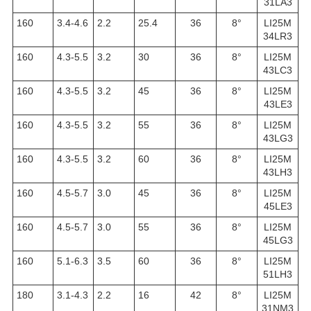
31LA3
160
3.4-4.6
2.2
25.4
36
8°
LI25M
34LR3
160
4.3-5.5
3.2
30
36
8°
LI25M
43LC3
160
4.3-5.5
3.2
45
36
8°
LI25M
43LE3
160
4.3-5.5
3.2
55
36
8°
LI25M
43LG3
160
4.3-5.5
3.2
60
36
8°
LI25M
43LH3
160
4.5-5.7
3.0
45
36
8°
LI25M
45LE3
160
4.5-5.7
3.0
55
36
8°
LI25M
45LG3
160
5.1-6.3
3.5
60
36
8°
LI25M
51LH3
180
3.1-4.3
2.2
16
42
8
°
LI25M
31NM3