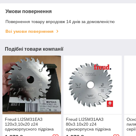
Умови повернення
Повернення товару впродовж 14 днів за домовленістю
Всі умови повернення
Подібні товари компанії
Freud LI25M31EA3
Freud LI25M31AА3
Осно
120х3,10х20 z24
80х3.10х20 z24
пиля
однокорпусного підрізна
однокорпусна підрізна
сері
пила по ДСП (Італія)
пила ДСП (Італія)