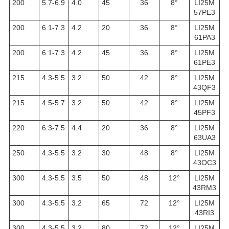
200
5.7-6.9
4.0
45
36
8°
LI25M
57PE3
200
6.1-7.3
4.2
20
36
8°
LI25M
61PA3
200
6.1-7.3
4.2
45
36
8°
LI25M
61PE3
215
4.3-5.5
3.2
50
42
8°
LI25M
43QF3
215
4.5-5.7
3.2
50
42
8°
LI25M
45PF3
220
6.3-7.5
4.4
20
36
8°
LI25M
63UA3
250
4.3-5.5
3.2
30
48
8°
LI25M
43OC3
300
4.3-5.5
3.5
50
48
12°
LI25M
43RM3
300
4.3-5.5
3.2
65
72
12°
LI25M
43RI3
300
4.3-5.5
3.2
80
72
12°
LI25M