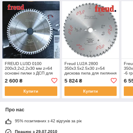
FREUD LU3D 0100
Freud LU2А 2800
Freu
200х3,2х2,2х30 мм z=64
350х3.5х2.5х30 z=54
350х
основні пилки з ДСП для
дискова пила для пиляння
-6 г
форматно-розкрійних
масиву деревини
проф
2 600
5 824
6 5
₴
₴
верстатів
Купити
Купити
Про нас
95% позитивних з 42 відгуків за рік
Працює з 29.07.2010