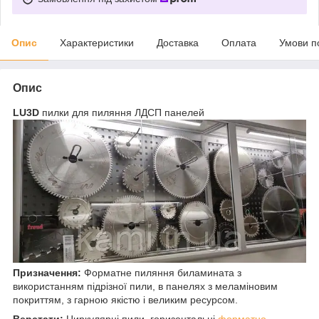
Опис
Характеристики
Доставка
Оплата
Умови п
Опис
LU3D
пилки для пиляння ЛДСП панелей
Призначення:
Форматне пиляння биламината з
використанням підрізної пили, в панелях з меламіновим
покриттям, з гарною якістю і великим ресурсом.