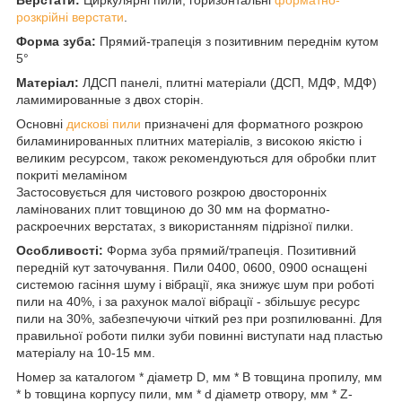
Верстати:
Циркулярні пили, горизонтальні
форматно-
розкрійні верстати
.
Форма зуба:
Прямий-трапеція з позитивним переднім кутом
5°
Матеріал:
ЛДСП панелі, плитні матеріали (ДСП, МДФ, МДФ)
ламимированные з двох сторін.
Основні
дискові пили
призначені для форматного розкрою
биламинированных плитних матеріалів, з високою якістю і
великим ресурсом, також рекомендуються для обробки плит
покриті меламіном
Застосовується для чистового розкрою двосторонніх
ламінованих плит товщиною до 30 мм на форматно-
раскроечних верстатах, з використанням підрізної пилки.
Особливості:
Форма зуба прямий/трапеція. Позитивний
передній кут заточування. Пили 0400, 0600, 0900 оснащені
системою гасіння шуму і вібрації, яка знижує шум при роботі
пили на 40%, і за рахунок малої вібрації - збільшує ресурс
пили на 30%, забезпечуючи чіткий рез при розпилюванні. Для
правильної роботи пилки зуби повинні виступати над пластью
матеріалу на 10-15 мм.
Номер за каталогом * діаметр D, мм * B товщина пропилу, мм
* b товщина корпусу пили, мм * d діаметр отвору, мм * Z-