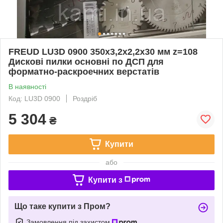
FREUD LU3D 0900 350х3,2х2,2х30 мм z=108
Дискові пилки основні по ДСП для
форматно-раскроечних верстатів
В наявності
Код: LU3D 0900
Роздріб
5 304
₴
Купити
або
Купити з
Що таке купити з Пром?
Замовлення під захистом