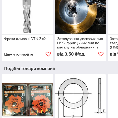
Фрези алмазні DTN Z=2+1
Заточування дискових пил
Зато
HSS, фрикційних пил по
твер
металу на обладнанні з
(HM)
ЧПК
для
3,50
від
₴/од.
від
Ціну уточнюйте
Подібні товари компанії