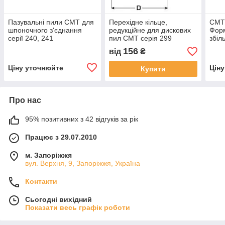
Пазувальні пили СМТ для
Перехідне кільце,
CMT
шпоночного з'єднання
редукційне для дискових
Форм
серії 240, 241
пил СМТ серія 299
збіл
Tre
156
від
₴
Ціну уточнюйте
Цін
Купити
Про нас
95% позитивних з 42 відгуків за рік
Працює з 29.07.2010
м. Запоріжжя
вул. Верхня, 9, Запоріжжя, Україна
Контакти
Сьогодні вихідний
Показати весь графік роботи