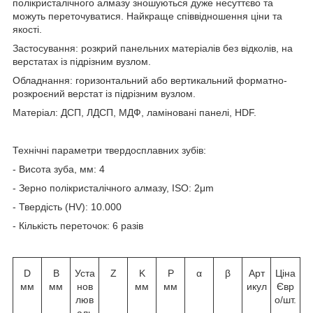
полікристалічного алмазу зношуються дуже несуттєво та
можуть переточуватися. Найкраще співвідношення ціни та
якості.
Застосування: розкрий панельних матеріалів без відколів, на
верстатах із підрізним вузлом.
Обладнання: горизонтальний або вертикальний форматно-
розкроєний верстат із підрізним вузлом.
Матеріал: ДСП, ЛДСП, МДФ, ламіновані панелі, HDF.
Технічні параметри твердосплавних зубів:
- Висота зуба, мм: 4
- Зерно полікристалічного алмазу, ISO: 2μm
- Твердість (HV): 10.000
- Кількість переточок: 6 разів
D
B
Уста
Z
K
Р
α
β
Арт
Ціна
мм
мм
нов
мм
мм
икул
Євр
люв
о/шт.
аль