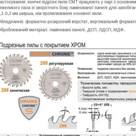
астосування: конічні підрізні пили CMT працюють у парі з основни
евеликого паза зі зворотного боку ламінованої панелі для запобіга
,1-0,2 мм ширша, ніж пропилювання основної пили.
бладнання: форматно-розкроєний верстат, вертикальний форматно
броблюваний матеріал: ламіновані панелі, ДСП, ЛДСП, МДФ.