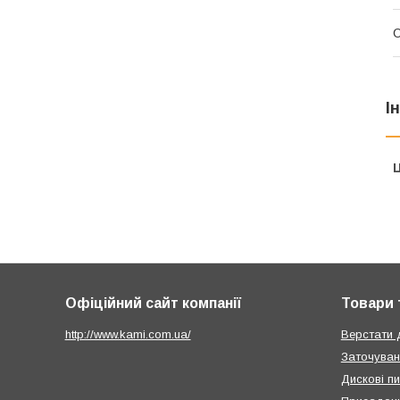
І
Ц
Офіційний сайт компанії
Товари 
http://www.kami.com.ua/
Верстати 
Заточуван
Дискові п