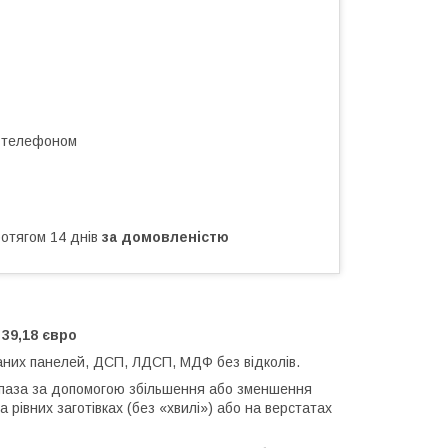
а телефоном
ротягом 14 днів
за домовленістю
 39,18 євро
аних панелей, ДСП, ЛДСП, МДФ без відколів.
паза за допомогою збільшення або зменшення
 рівних заготівках (без «хвилі») або на верстатах