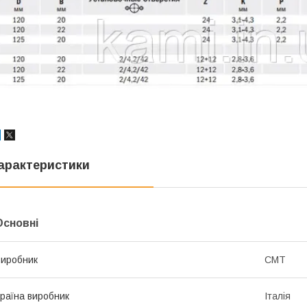
арактеристики
Основні
иробник
СМТ
раїна виробник
Італія