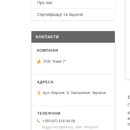
Про нас
Сертифікації та ліцензії
КОНТАКТИ
ТОВ "Камі-7"
вул. Верхня, 9, Запоріжжя, Україна
С
П
К
в
+380 (67) 618-44-08
і
Відділ інструменту, viber, telegram