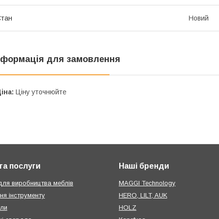
Стан
Новий
нформація для замовлення
іна:
Ціну уточнюйте
та послуги
Наші бренди
для виробництва меблів
MAGGI Technology
ня інструменту
HERO, LILT, AUK
или
HOLZ