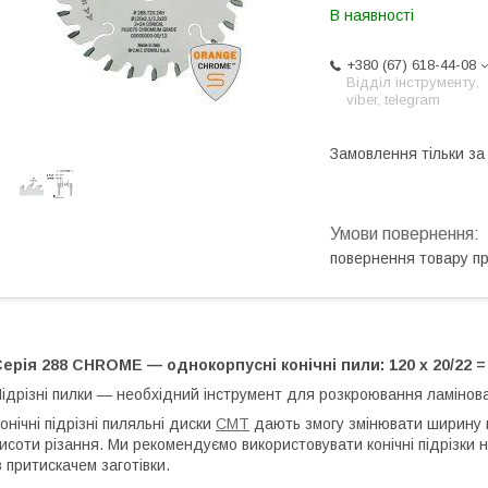
В наявності
+380 (67) 618-44-08
Відділ інструменту,
viber, telegram
Замовлення тільки з
повернення товару п
ерія 288 CHROME — однокорпусні конічні пили: 120 x 20/22 =
ідрізні пилки — необхідний інструмент для розкроювання ламінов
онічні підрізні пиляльні диски
CMT
дають змогу змінювати ширину 
исоти різання. Ми рекомендуємо використовувати конічні підрізки на
з притискачем заготівки.