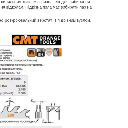
м пиляльним диском і призначені для вибирання
ння відколам. Підрізна пила має вибирати паз на
-розкроювальний верстат, з підрізним вузлом.