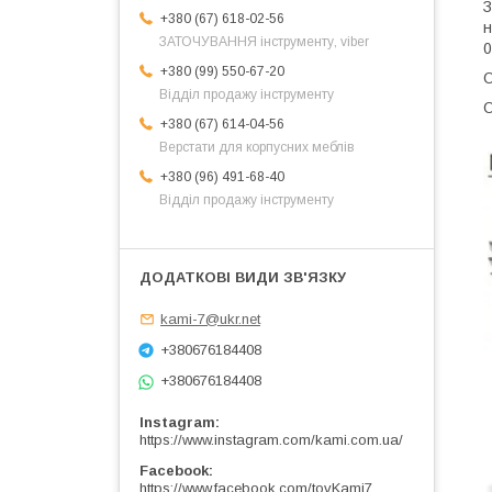
З
+380 (67) 618-02-56
н
ЗАТОЧУВАННЯ інструменту, viber
0
+380 (99) 550-67-20
О
Відділ продажу інструменту
О
+380 (67) 614-04-56
Верстати для корпусних меблів
+380 (96) 491-68-40
Відділ продажу інструменту
kami-7@ukr.net
+380676184408
+380676184408
Instagram
https://www.instagram.com/kami.com.ua/
Facebook
https://www.facebook.com/tovKami7