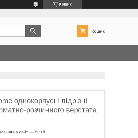
Кошик
Кошик
me однокорпусні підрізні
рматно-розчинного верстата
лення на сайті — 500 ₴