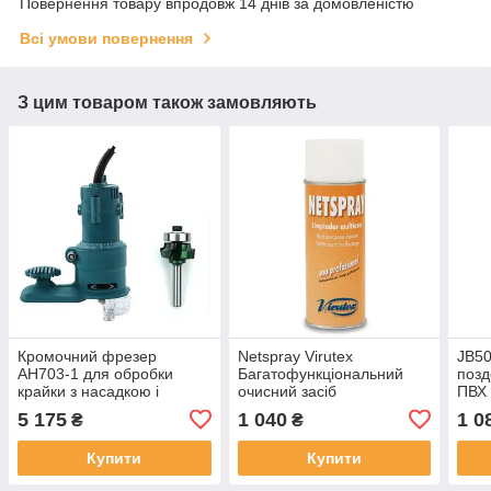
Повернення товару впродовж 14 днів за домовленістю
Всі умови повернення
З цим товаром також замовляють
Кромочний фрезер
Netspray Virutex
JB50
AH703-1 для обробки
Багатофункціональний
позд
крайки з насадкою і
очисний засіб
ПВХ
фрезою R2
5 175
1 040
1 0
₴
₴
Купити
Купити