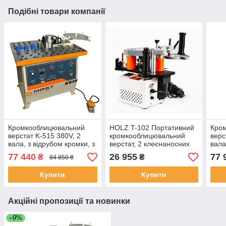
Подібні товари компанії
Кромкооблицювальний
HOLZ T-102 Портативний
Кро
верстат K-515 380V, 2
кромкооблицювальний
верс
вала, з відрубом кромки, з
верстат, 2 клеєнаносних
вала
інвертером
вала (кромка до 55 мм)
інве
77 440
26 955
77 
₴
₴
84 850 ₴
Купити
Купити
Акційні пропозиції та новинки
–9%