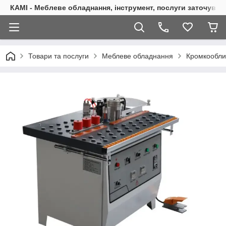
КАМІ - Меблеве обладнання, інструмент, послуги заточуван
Товари та послуги
Меблеве обладнання
Кромкооблиц