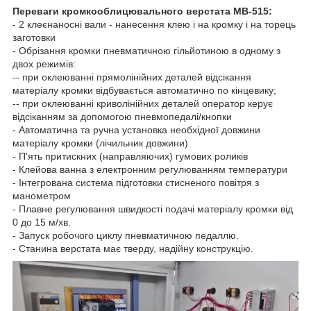
Переваги кромкооблицювального верстата MB-515:
- 2 клеєнаносні вали - нанесення клею і на кромку і на торець
заготовки
- Обрізання кромки пневматичною гільйотиною в одному з
двох режимів:
-- при оклеюванні прямолінійних деталей відсікання
матеріалу кромки відбувається автоматично по кінцевику;
-- при оклеюванні криволінійних деталей оператор керує
відсіканням за допомогою пневмопедалі/кнопки
- Автоматична та ручна установка необхідної довжини
матеріалу кромки (лічильник довжини)
- П'ять притискних (направляючих) гумових роликів
- Клейова ванна з електронним регулюванням температури
- Інтегрована система підготовки стисненого повітря з
манометром
- Плавне регулювання швидкості подачі матеріалу кромки від
0 до 15 м/хв.
- Запуск робочого циклу пневматичною педаллю.
- Станина верстата має тверду, надійну конструкцію.