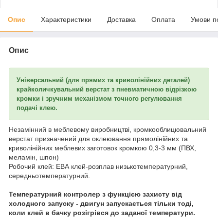
Опис
Характеристики
Доставка
Оплата
Умови п
Опис
Універсальний (для прямих та криволінійних деталей)
крайколичкувальний верстат з пневматичною відрізкою
кромки і зручним механізмом точного регулювання
подачі клею.
Незамінний в меблевому виробництві, кромкооблицювальний
верстат призначений для оклеювання прямолінійних та
криволінійних меблевих заготовок кромкою 0,3-3 мм (ПВХ,
меламін, шпон)
Робочий клей: ЕВА клей-розплав низькотемпературний,
середньотемпературний.
Температурний контролер з функцією захисту від
холодного запуску - двигун запускається тільки тоді,
коли клей в бачку розігрівся до заданої температури.