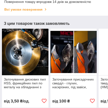
Повернення товару впродовж 14 днів за домовленістю
Всі умови повернення
З цим товаром також замовляють
Заточування дискових пил
Заточування присадочних
Зато
HSS, фрикційних пил по
свердл - глухих,
твер
металу на обладнанні з
наскрізних, під завіси,
(HM)
ЧПК
мініфікси
для
3,50
100
від
₴/од.
від
₴
від