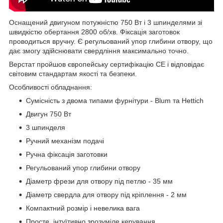
Оснащений двигуном потужністю 750 Вт і 3 шпинделями зі
швидкістю обертання 2800 об/хв. Фіксація заготовок
проводиться вручну. Є регульований упор глибини отвору, що
дає змогу здійснювати свердління максимально точно.
Верстат пройшов європейську сертифікацію CE і відповідає
світовим стандартам якості та безпеки.
Особливості обладнання:
Сумісність з двома типами фурнітури - Blum та Hettich
Двигун 750 Вт
3 шпинделя
Ручний механізм подачі
Ручна фіксація заготовки
Регульований упор глибини отвору
Діаметр фрези для отвору під петлю - 35 мм
Діаметр свердла для отвору під кріплення - 2 мм
Компактний розмір і невелика вага
Просте, інтуїтивно зрозуміле керування.