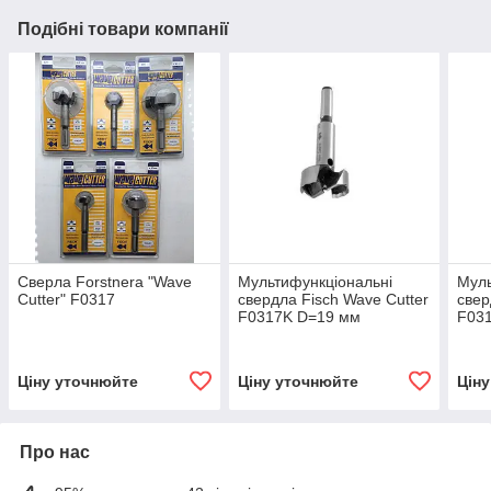
Подібні товари компанії
Сверла Forstnera "Wave
Мультифункціональні
Муль
Cutter" F0317
свердла Fisch Wave Cutter
свер
F0317K D=19 мм
F03
Ціну уточнюйте
Ціну уточнюйте
Цін
Про нас