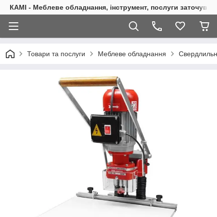
КАМІ - Меблеве обладнання, інструмент, послуги заточуван
Товари та послуги
Меблеве обладнання
Свердлильно