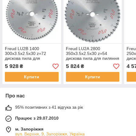
Freud LU2B 1400
Freud LU2А 2800
Freu
300х3.5х2.5х30 z=72
350х3.5х2.5х30 z=54
250х
дискова пила для
дискова пила для пиляння
диск
чистового розкрою масиву
масиву деревини
чист
5 928
5 824
4 5
₴
₴
деревини
дер
Купити
Купити
Про нас
95% позитивних з 41 відгука за рік
Працює з 29.07.2010
м. Запоріжжя
вул. Верхня, 9, Запоріжжя, Україна