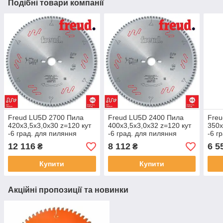
Подібні товари компанії
Freud LU5D 2700 Пила
Freud LU5D 2400 Пила
Freu
420х3,5x3,0x30 z=120 кут
400х3,5x3,0x32 z=120 кут
350х
-6 град. для пиляння
-6 град. для пиляння
-6 г
профілів з алюмінію і ПВХ
профілів з алюмінію і ПВХ
проф
12 116
8 112
6 5
₴
₴
Купити
Купити
Акційні пропозиції та новинки