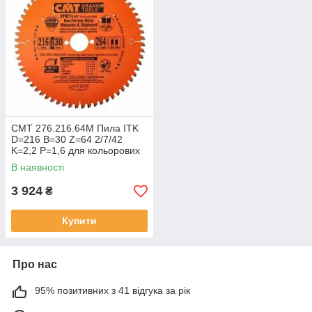
СМТ 276.216.64M Пила ITK
D=216 B=30 Z=64 2/7/42
K=2,2 P=1,6 для кольорових
металів, пластику та ламінату
В наявності
3 924
₴
Купити
Про нас
95% позитивних з 41 відгука за рік