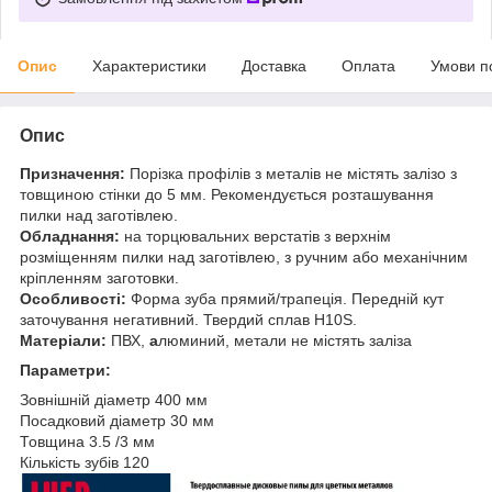
Опис
Характеристики
Доставка
Оплата
Умови п
Опис
Призначення:
Порізка профілів з металів не містять залізо з
товщиною стінки до 5 мм. Рекомендується розташування
пилки над заготівлею.
Обладнання:
на торцювальних верстатів з верхнім
розміщенням пилки над заготівлею, з ручним або механічним
кріпленням заготовки.
Особливості:
Форма зуба прямий/трапеція. Передній кут
заточування негативний. Твердий сплав H10S.
Матеріали:
ПВХ,
а
люминий, метали не містять заліза
Параметри:
Зовнішній діаметр 400 мм
Посадковий діаметр 30 мм
Товщина 3.5 /3 мм
Кількість зубів 120