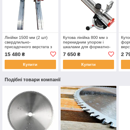
Лінійки 1500 мм (2 шт)
Кутова лінійка 800 мм з
Куто
свердлильно-
перекидним упором і
форм
присадочного верстата з
шкалами для форматно-
верс
упорами (4 шт) і шкалами
розкрійних верстатів
15 480
7 650
2 7
₴
₴
(R, L)
Купити
Купити
Подібні товари компанії