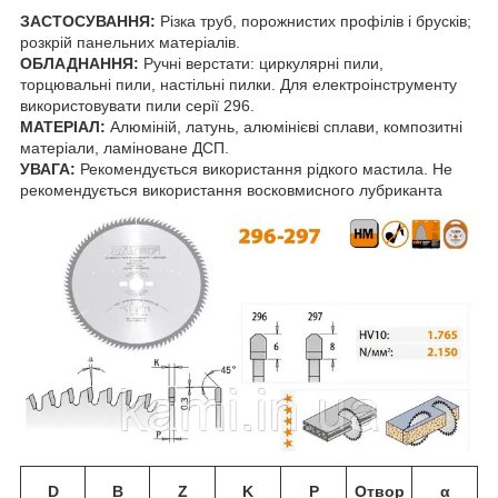
ЗАСТОСУВАННЯ:
Різка
труб
,
порожнистих профілів
і
брусків
;
розкрій
панельних
матеріалів.
ОБЛАДНАННЯ:
Ручні
верстати:
циркулярні
пили,
торцювальні пили
,
настільні пилки
.
Для електроінструменту
використовувати
пили серії
296
.
МАТЕРІАЛ:
Алюміній
,
латунь
,
алюмінієві
сплави
,
композитні
матеріали
, ламіноване
ДСП.
УВАГА:
Рекомендується
використання
рідкого
мастила
.
Не
рекомендується
використання
восковмисного
лубриканта
D
B
Z
K
P
Отвор
α