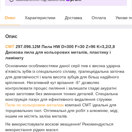
Опис
Характеристики
Доставка
Оплата
Умови п
Опис
CMT
297.096.12M Пила HW D=300 F=30 Z=96 K=3,2/2,8
Дискова пила для кольорових металів, пластику і
ламінату
Основними особливостями даної серії пив є висока ударна
в'язкість зубів із спеціального сплаву, трапециідальна заточка
для довговічності і мала висота зубців для більш надійного
кріплення. Негативний кут врізання -6° дозволяє
контролювати процес пиляння і залишати гладкі акуратні
краю заготовки без зминання тонких деталей. Спеціальна
конструкція пазух для ефективного видалення стружки.
Пили по кольоровим металам
компанії CMT ідеальні для
торцювальних пил. Оптимальні для робіт з алюмінію, міді,
іншим не містять заліза металів.
Не використовувати воскові змащення! Рекомендується
використання рідких масел.