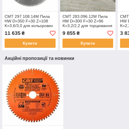
CMT 297.108.14M Пила
СМТ 283.096.12M Пила
СМТ
HW D=350 F=30 Z=108
HM D=300 F=30 Z=96
HW 
K=3,6/3,0 для кольорових
K=3,2/2,2 для торцювання
K=2,
металів, пластику і
дерева та пиляння
коль
11 635
9 855
3 8
₴
₴
ламінату
ламінату без підрізної
пили
Купити
Купити
Акційні пропозиції та новинки