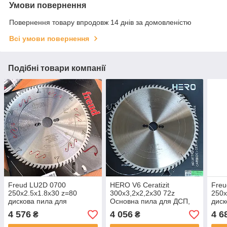
Умови повернення
Повернення товару впродовж 14 днів за домовленістю
Всі умови повернення
Подібні товари компанії
Freud LU2D 0700
HERO V6 Ceratizit
Freu
250х2.5х1.8х30 z=80
300х3,2х2,2х30 72z
250х
дискова пила для
Основна пила для ДСП,
диск
чистового пиляння масиву
МДФ
попе
4 576
4 056
4 6
₴
₴
деревини
дере
мате