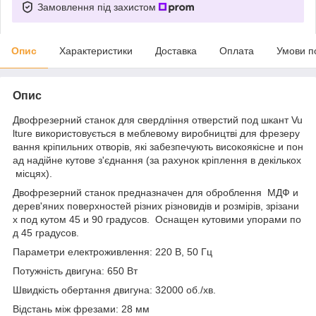
Замовлення під захистом
Опис
Характеристики
Доставка
Оплата
Умови п
Опис
Двофрезерний станок для свердління отверстий под шкант Vu
lture використовується в меблевому виробництві для фрезеру
вання кріпильних отворів,
які забезпечують високоякісне и пон
ад надійне кутове з'єднання
(за рахунок кріплення в декількох
місцях).
Двофрезерний станок предназначен для оброблення МДФ и
дерев'яних
поверхностей різних різновидів и розмірів, зрізани
х под кутом 45 и 90 градусов. Оснащен кутовими упорами по
д 45 градусов.
Параметри електроживлення: 220 В, 50 Гц
Потужність двигуна: 650 Вт
Швидкість обертання двигуна: 32000 об./хв.
Відстань між фрезами: 28 мм