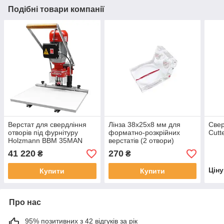
Подібні товари компанії
Верстат для свердління
Лінза 38х25х8 мм для
Свер
отворів під фурнітуру
форматно-розкрійних
Cutt
Holzmann BBM 35MAN
верстатів (2 отвори)
маленька
41 220
270
₴
₴
Цін
Купити
Купити
Про нас
95% позитивних з 42 відгуків за рік