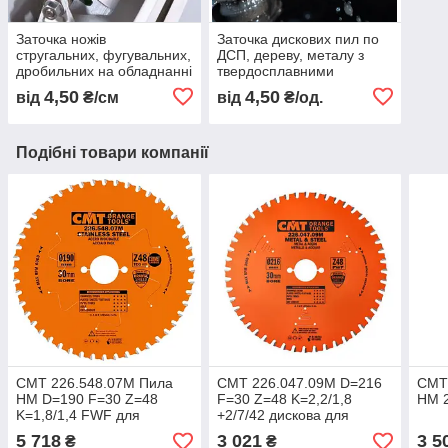
Заточка ножів
Заточка дискових пил по
стругальних, фугувальних,
ДСП, дереву, металу з
дробильних на обладнанні
твердосплавними
з охолодженням
напайками на обладнанні
4,50
4,50
від
₴/см
від
₴/од.
з ЧПК
Подібні товари компанії
СМТ 226.548.07M Пила
CMT 226.047.09M D=216
СМТ
HM D=190 F=30 Z=48
F=30 Z=48 K=2,2/1,8
HM 2
K=1,8/1,4 FWF для
+2/7/42 дискова для
нержавіючої сталі "сухий
пиляння сталі "сухий різ"
5 718
3 021
3 5
₴
₴
різ"