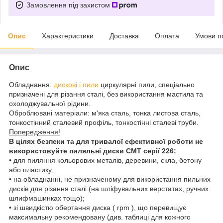
Замовлення під захистом
Опис
Характеристики
Доставка
Оплата
Умови п
Опис
Обладнання:
дискові і пили
циркулярні пили, спеціально
призначені для різання сталі, без використання мастила та
охолоджувальної рідини.
Оброблювані матеріали: м'яка сталь, тонка листова сталь,
тонкостінний сталевий профіль, тонкостінні сталеві труби.
Попередження!
В цілях безпеки та для тривалої ефективної роботи не
використовуйте пиляльні диски СМТ серії 226:
• для пиляння кольорових металів, деревини, скла, бетону
або пластику;
• на обладнанні, не призначеному для використання пильних
дисків для різання сталі (на шліфувальних верстатах, ручних
шлифмашинках тощо);
• зі швидкістю обертання диска ( rpm ), що перевищує
максимальну рекомендовану (див. таблиці для кожного