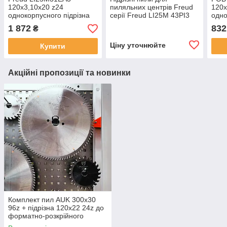
120х3,10х20 z24
пиляльних центрів Freud
120х
однокорпусного підрізна
серії Freud LI25M 43PI3
одно
пила по ДСП (Італія)
200 х 4,3 х 65 х 36z
1 872
832
₴
Ціну уточнюйте
Купити
Акційні пропозиції та новинки
Комплект пил AUK 300х30
96z + підрізна 120х22 24z до
форматно-розкрійного
верстата