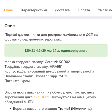
Опис
Характеристики
Доставка
Оплата
Умови п
Опис
Підрізні дискові пилки для розкрою ламінованого ДСП на
форматно-раскроечних верстатах.
120х31-4,3х20 мм 24 z, однокорпусного
Марка твердого сплаву: Ceratizit KCR02+
Твердість твердого сплаву: HRA95°
Корпус відбалансований шліфований з імпортованої з
Німеччини стали: ThyssenKrupp 75Cr1
Покриття: хром
Висока якість виконання пив обумовлено тим, що весь
виробничий цикл
пил HERO
виконується на німецькому
обладнанні з ЧПУ.
Верстат лазерного різання
Trumpf (Німеччина)