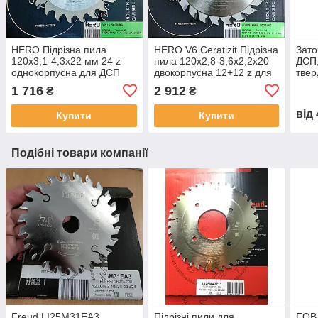
HERO Підрізна пила
HERO V6 Ceratizit Підрізна
Зато
120х3,1-4,3х22 мм 24 z
пила 120х2,8-3,6х2,2х20
ДСП,
однокорпусна для ДСП
двокорпусна 12+12 z для
тве
ДСП
напа
1 716
2 912
₴
₴
з ЧП
від
Купити
Купити
Подібні товари компанії
Freud LI25M31EA3
Підрізні пили для
FOB 