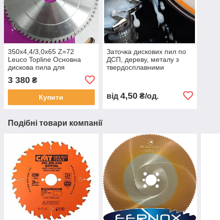
350x4,4/3,0x65 Z=72
Заточка дискових пил по
Leuco Topline Основна
ДСП, дереву, металу з
дискова пила для
твердосплавними
пильного центра
напайками на обладнанні
3 380
₴
з ЧПК
4,50
від
₴/од.
Купити
Подібні товари компанії