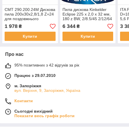
CMT 290.200.24M Дискова
Пила дискова Kinkelder
ITA 
пила 200x30x2,8/1,8 Z=24
Eclipse 225 x 2,0 x 32 мм,
D=18
для поздовжнього
180 z BW, 2/8.5/45 2/12/64
5,6 
пиляння
4/9/50, Eclipse для
CON
1 978
6 344
3 3
₴
₴
нержавіючої сталі
Купити
Купити
Про нас
95% позитивних з 42 відгуків за рік
Працює з 29.07.2010
м. Запоріжжя
вул. Верхня, 9, Запоріжжя, Україна
Контакти
Сьогодні вихідний
Показати весь графік роботи