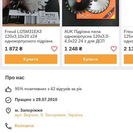
Freud LI25M31EA3
AUK Підрізна пила
Fre
120х3,10х20 z24
однокорпусна 120х3,0-
125х
однокорпусного підрізна
4,0х22 24 z для ДСП
одно
пила по ДСП (Італія)
пила
1 872
1 248
2 1
₴
₴
Купити
Купити
Про нас
95% позитивних з 42 відгуків за рік
Працює з 29.07.2010
м. Запоріжжя
вул. Верхня, 9, Запоріжжя, Україна
Контакти