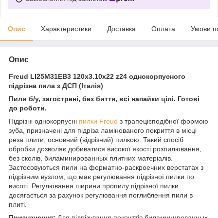
Опис
Характеристики
Доставка
Оплата
Умови п
Опис
Freud LI25M31EВ3 120х3.10х22 z24 однокорпусного
підрізна пила з ДСП (Італія)
Пили б/у, загострені, без биття, всі напайки цілі. Готові
до роботи.
Підрізні однокорпусні
пилки Freud
з трапецієподібної формою
зуба, призначені для підріза ламінованого покриття в місці
реза плити, основний (відрізний) пилкою. Такий спосіб
обробки дозволяє добиватися високої якості розпилювання,
без сколів, биламинированных плитних матеріалів.
Застосовуються пили на форматно-раскроечних верстатах з
підрізним вузлом, що має регулювання підрізної пилки по
висоті. Регулювання ширини пропилу підрізної пилки
досягається за рахунок регулювання поглиблення пили в
плиті.
Призначення:
Для підрізування покриттів биламинированных