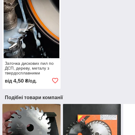
Заточка дискових пил по
ДСП, дереву, металу з
твердосплавними
напайками на обладнанні
4,50
від
₴/од.
з ЧПК
Подібні товари компанії