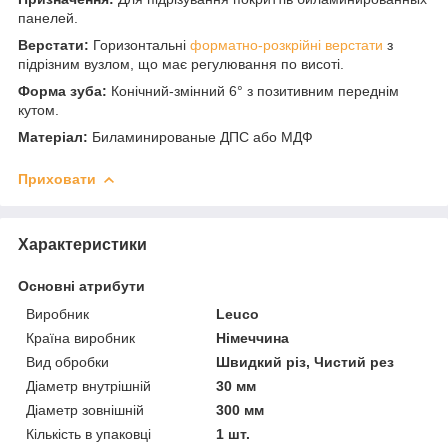
панелей.
Верстати:
Горизонтальні
форматно-розкрійні верстати
з
підрізним вузлом, що має регулювання по висоті.
Форма зуба:
Конічний-змінний 6° з позитивним переднім
кутом.
Матеріал:
Биламинированые ДПС або МДФ
Приховати
Характеристики
Основні атрибути
Виробник
Leuco
Країна виробник
Німеччина
Вид обробки
Швидкий різ, Чистий рез
Діаметр внутрішній
30 мм
Діаметр зовнішній
300 мм
Кількість в упаковці
1 шт.