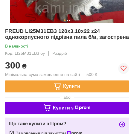
FREUD LI25M31EВ3 120х3.10х22 z24
однокорпусного підрізна пила б/в, загострена
В наявності
Код: LI25M31EВ3 бу
Роздріб
300
₴
Мінімальна сума замовлення на сайті — 500 ₴
Купити
або
Купити з
Що таке купити з Пром?
Замовлення під захистом