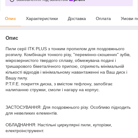
Опис
Характеристики
Доставка
Оплата
Умови п
Опис
Пили серії ITK PLUS з тонким пропилом для поздовжнього
розпилу. Комбінація тонкого різу, "перемінно-скошених" зубів,
мікрозернистого твердого сплаву, обмежувача подачі і
тришарового біметалічного припою, сприяють мінімальній
кількості відходів і мінімальному навантаженні на Ваш диск і
Вашу пилу.
P.T.F.E. покриття диска, з вмістом тефлону, запобігає
налипанню стружки, смоли і нагару на корпус.
ЗАСТОСУВАННЯ: Для поздовжнього різу. Особливо підходить
для невеликих елементів.
ОБЛАДНАННЯ: Настільні циркулярні пили, куторізки,
електроінструмент.