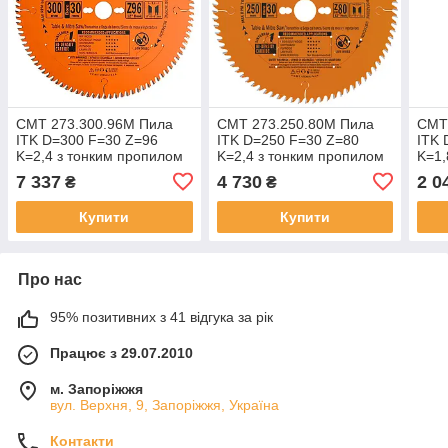
СМТ 273.300.96M Пила
СМТ 273.250.80M Пила
СМТ
ITK D=300 F=30 Z=96
ITK D=250 F=30 Z=80
ITK 
K=2,4 з тонким пропилом
K=2,4 з тонким пропилом
K=1,
по деревині
по деревині
РЕДУ
7 337
4 730
2 0
₴
₴
25) 
дере
Купити
Купити
Про нас
95% позитивних з 41 відгука за рік
Працює з 29.07.2010
м. Запоріжжя
вул. Верхня, 9, Запоріжжя, Україна
Контакти