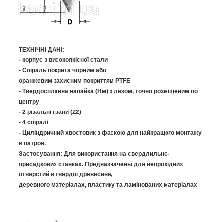
ТЕХНІЧНІ
ДАНІ:
-
корпуc
з високоякісної
стали
-
Спіраль
покрита
чорним
або
оранжевим
захисним
покриттям
PTFE
-
Твердосплавна
напайка
(
Нм
)
з
лезом
,
точно
розміщеним
по
центру
-
2
різальні
грани (
Z2
)
- 4
спіралі
-
Циліндричний
хвостовик
з фаскою
для
найкращого
монтажу
в
патрон
.
Застосування:
Для використання на
свердлильно-
присадкових
станках.
Предназначены
для
непрохідних
отверстий
в
твердої
древесине
,
деревного
матеріалах
, пластику та
ламінованих
матеріалах