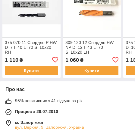
375.070.11 Свердло P HW
309.120.12 Свердло HW
375.
D=7 I=40 L=70 S=10x20
NP D=12 I=43 L=70
D=10
RH
S=10x20 LH
RH
1 110
1 060
1 1
₴
₴
Купити
Купити
Про нас
95% позитивних з 41 відгука за рік
Працює з 29.07.2010
м. Запоріжжя
вул. Верхня, 9, Запоріжжя, Україна