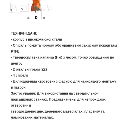
ТЕХНІЧНІ
ДАНІ:
-
корпуc
з високоякісної
стали
-
Спіраль
покрита
чорним
або
оранжевим
захисним
покриттям
PTFE
-
Твердосплавна
напайка
(
Нм
)
з
лезом
,
точно
розміщеним
по
центру
-
2
різальні
грани (
Z2
)
- 4
спіралі
-
Циліндричний
хвостовик
з фаскою
для
найкращого
монтажу
в
патрон
.
Застосування:
Для використання на
свердлильно-
присадкових
станках.
Предназначены
для
непрохідних
отверстий
в
твердої
древесине
,
деревного
матеріалах
, пластику та
ламінованих
матеріалах.