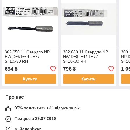
362.050.11 Свердло NP
362.080.11 Свердло NP
309.
HW D=5 I=44 L=77
HW D=8 I=44 L=77
NP D
S=10x30 RH
S=10x30 RH
S=1
694
796
1 0
₴
₴
Купити
Купити
Про нас
95% позитивних з 41 відгука за рік
Працює з 29.07.2010
м. Запоріжжя