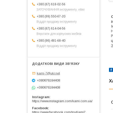
+380 (67) 618-02-56
ЗАТОЧУВАННЯ інструменту, viber
+380 (99) 550-67-20
з
Відділ продажу інструменту
І
+380 (67) 614-04-56
Н
Верстати для корпусних меблів
Р
ц
+380 (96) 491-68-40
З
Відділ продажу інструменту
kami-7@ukr.net
Х
+380676184408
+380676184408
Instagram
https://www.instagram.com/kami.com.ua/
Facebook
https://www.facebook.com/tovKami7