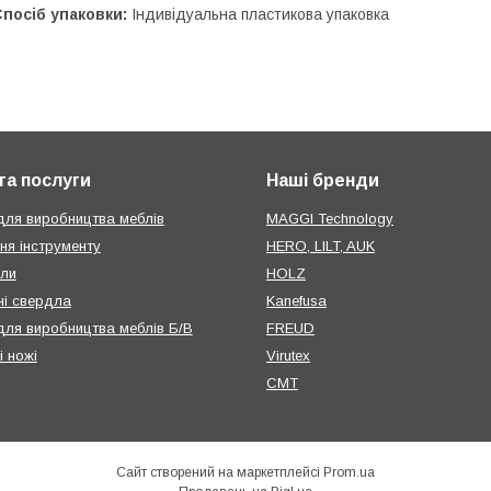
посіб упаковки:
Індивідуальна пластикова упаковка
та послуги
Наші бренди
для виробництва меблів
MAGGI Technology
ня інструменту
HERO, LILT, AUK
или
HOLZ
і свердла
Kanefusa
для виробництва меблів Б/В
FREUD
і ножі
Virutex
CMT
Сайт створений на маркетплейсі
Prom.ua