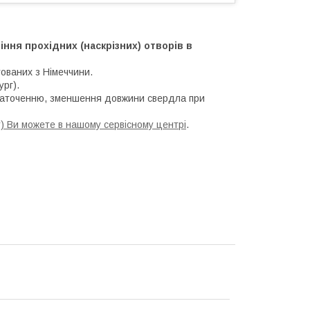
ня прохідних (наскрізних) отворів в
тованих з Німеччини.
рг).
езаточенню, зменшення довжини свердла при
т) Ви можете в нашому сервісному центрі
.