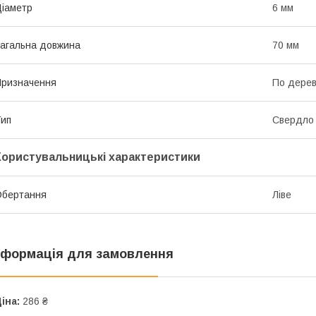
іаметр
6 мм
агальна довжина
70 мм
ризначення
По дере
ип
Свердло
Користувальницькі характеристики
Обертання
Ліве
нформація для замовлення
іна:
286 ₴