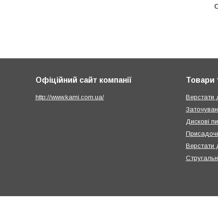
С
Офіційний сайт компанії
Товари 
http://www.kami.com.ua/
Верстати 
Заточуван
Дискові п
Присадочн
Верстати 
Стругальн