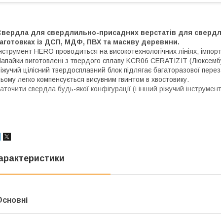
Свердла для свердлильно-присадних верстатів для свердлін
аготовках із ДСП, МДФ, ПВХ та масиву деревини.
нструмент HERO проводиться на високотехнологічних лініях, імпор
апайки виготовлені з твердого сплаву KCR06 CERATIZIT (Люксембу
іжучий цілісний твердосплавний блок підлягає багаторазової пер
ьому легко компенсується висувним гвинтом в хвостовику.
аточити свердла будь-якої конфігурації (і інший ріжучий інструмен
арактеристики
Основні