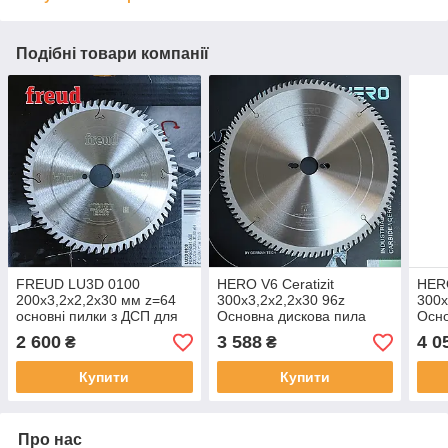
Подібні товари компанії
FREUD LU3D 0100
HERO V6 Ceratizit
HERO
200х3,2х2,2х30 мм z=64
300х3,2х2,2х30 96z
300х
основні пилки з ДСП для
Основна дискова пила
Осно
форматно-розкрійних
для ДСП
МД
2 600
3 588
4 0
₴
₴
верстатів
Купити
Купити
Про нас