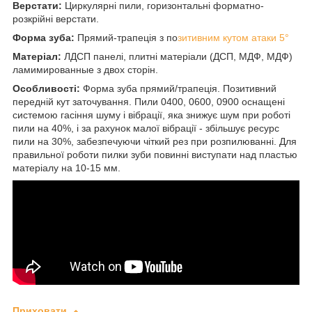
Верстати:
Циркулярні пили, горизонтальні форматно-
розкрійні верстати.
Форма зуба:
Прямий-трапеція з по
зитивним кутом атаки 5°
Матеріал:
ЛДСП панелі, плитні матеріали (ДСП, МДФ, МДФ)
ламимированные з двох сторін.
Особливості:
Форма зуба прямий/трапеція. Позитивний
передній кут заточування. Пили 0400, 0600, 0900 оснащені
системою гасіння шуму і вібрації, яка знижує шум при роботі
пили на 40%, і за рахунок малої вібрації - збільшує ресурс
пили на 30%, забезпечуючи чіткий рез при розпилюванні. Для
правильної роботи пилки зуби повинні виступати над пластью
матеріалу на 10-15 мм.
Приховати