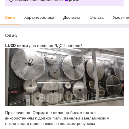
Опис
Характеристики
Доставка
Оплата
Умови п
Опис
LU3D
пилки для пиляння ЛДСП панелей
Призначення: Форматне пиляння биламината з
використанням підрізної пили, панелей з меламіновим
покриттям, з гарною якістю і великим ресурсом.