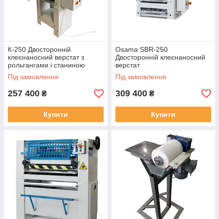
К-250 Двосторонній
Osama SBR-250
клеєнаносний верстат з
Двосторонній клеєнаносний
рольгангами і станиною
верстат
Під замовлення
Під замовлення
257 400
309 400
₴
₴
Купити
Купити