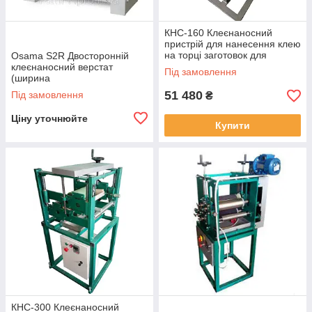
КНС-160 Клеєнаносний
пристрій для нанесення клею
на торці заготовок для
Osama S2R Двосторонній
шипового з’єднання
клеєнаносний верстат
Під замовлення
(ширина
400/600/1000/1300/1600 мм)
51 480
Під замовлення
₴
Ціну уточнюйте
Купити
КНС-300 Клеєнаносний