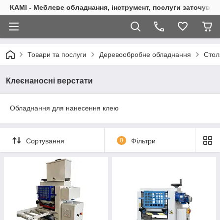
КАМІ - Меблеве обладнання, інструмент, послуги заточуван
Товари та послуги
Деревообробне обладнання
Стол
Клеєнаносні верстати
Обладнання для нанесення клею
Сортування
0
Фільтри