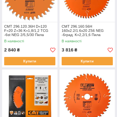
СМТ 296.120.36H D=120
СМТ 296.160.56H
F=20 Z=36 K=1,8/1,2 TCG
160х2.2/1.6х20 Z56 NEG
-6st NEG 2/5,5/30 Пила
-6град. K=2,2/1,6 Пила
дискова по ДСП і алюмінію
дискова по ДСП і алюмінію
В наявності
В наявності
2 840
3 816
₴
₴
Купити
Купити