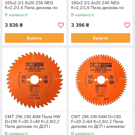
165х2.2/1.6х20 Z56 NEG
180х2.2/1.6х20 Z40 NEG
K=2,2/1,6 Пила дискова по
K=2,2/1,6 Пила дискова по
ДСП і алюмінію
ДСП і алюмінію
В наявності
В наявності
3 836
3 396
₴
₴
Купити
Купити
СМТ 296.190.40M Пила HW
СМТ 296.190.64M D=190
D=190 F=30 Z=40 K=2,8/2,2
F=20 Z=64 K=2,8/2,2 Пила
Пила дискова по ДСП і
дискова по ДСП і алюмінію
алюмінію
В наявності
В наявності