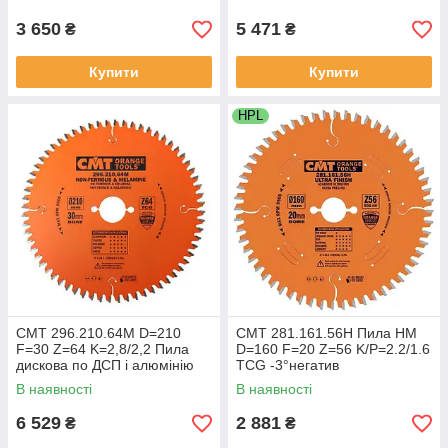
3 650
5 471
₴
₴
Купити
Купити
HPL
СМТ 296.210.64M D=210
CMT 281.161.56H Пила HM
F=30 Z=64 K=2,8/2,2 Пила
D=160 F=20 Z=56 K/P=2.2/1.6
дискова по ДСП і алюмінію
TCG -3°негатив
В наявності
В наявності
6 529
2 881
₴
₴